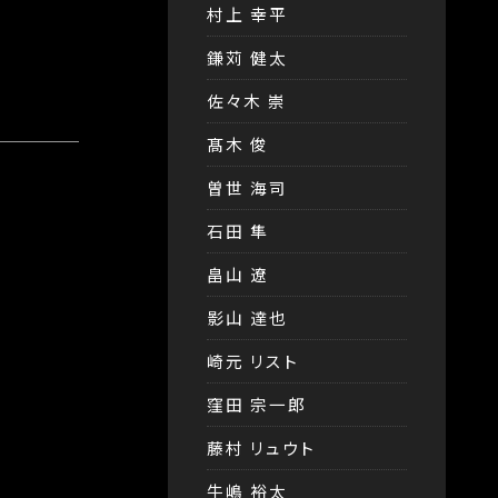
村上 幸平
鎌苅 健太
佐々木 崇
髙木 俊
曽世 海司
石田 隼
畠山 遼
影山 達也
崎元 リスト
窪田 宗一郎
藤村 リュウト
牛嶋 裕太