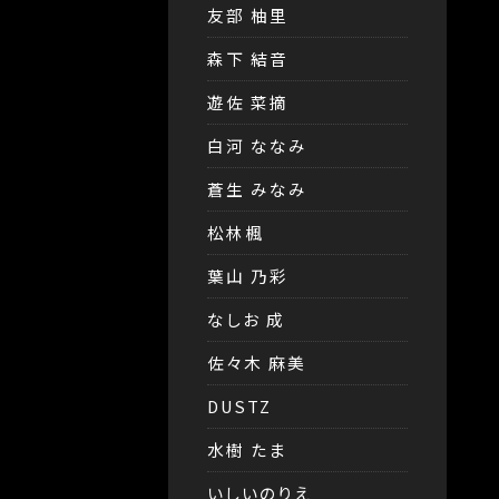
友部 柚里
森下 結音
遊佐 菜摘
白河 ななみ
蒼生 みなみ
松林楓
葉山 乃彩
なしお 成
佐々木 麻美
DUSTZ
水樹 たま
いしいのりえ