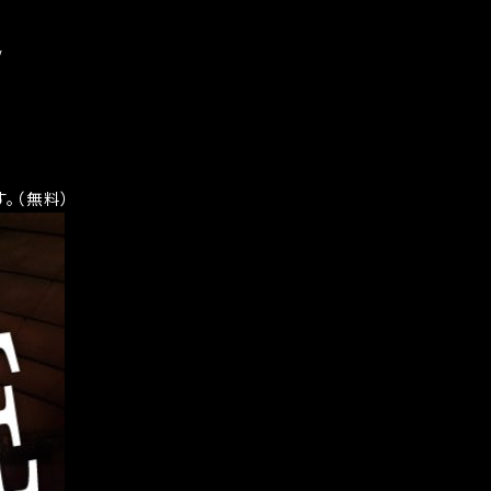
/
。（無料）