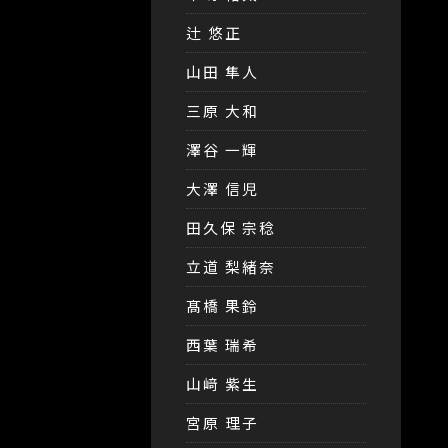
辻 悠正
山田 隼人
三原 大和
澤谷 一輝
大澤 信児
田久保 宗稔
立道 梨緒奈
髙橋 果鈴
西葉 瑞希
山﨑 紫生
宮原 理子