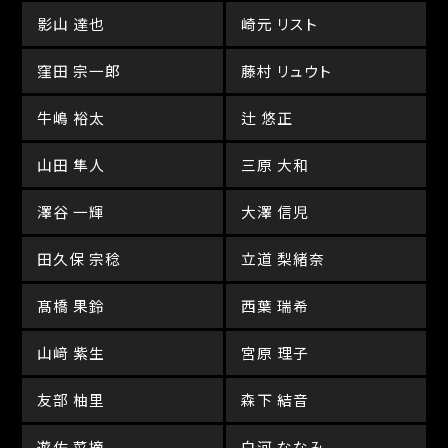
影山 達也
崎元 リスト
窪田 宗一郎
藤村 リュウト
牛嶋 裕太
辻 悠正
山田 隼人
三原 大和
澤谷 一輝
大澤 信児
田久保 宗稔
立道 梨緒奈
髙橋 果鈴
西葉 瑞希
山﨑 紫生
宮原 理子
友部 柚里
森下 結音
遊佐 菜摘
白河 ななみ