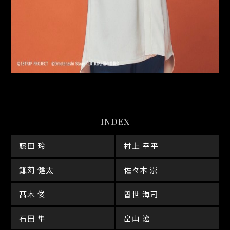
INDEX
藤田 玲
村上 幸平
鎌苅 健太
佐々木 崇
髙木 俊
曽世 海司
石田 隼
畠山 遼