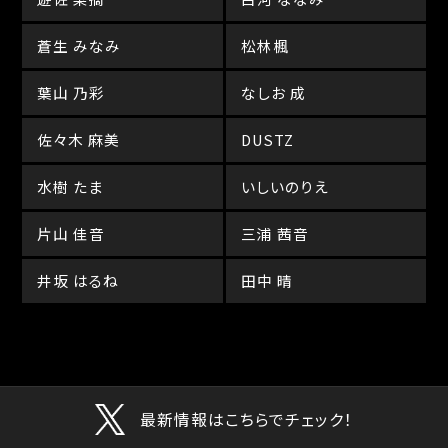
蒼生 みなみ
松林楓
葉山 乃彩
なしお 成
佐々木 麻美
DUSTZ
水樹 たま
いしいのりえ
片山 佳音
三浦 茜音
井坂 はるね
田中 晴
最新情報はこちらでチェック！