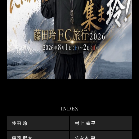
INDEX
藤田 玲
村上 幸平
鎌苅 健太
佐々木 崇