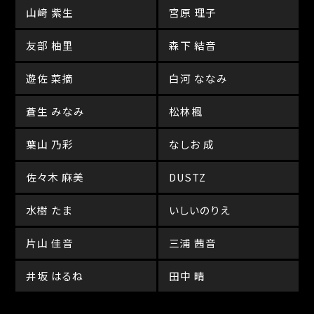
山﨑 紫生
宮原 理子
友部 柚里
森下 結音
遊佐 菜摘
白河 ななみ
蒼生 みなみ
松林楓
葉山 乃彩
なしお 成
佐々木 麻美
DUSTZ
水樹 たま
いしいのりえ
片山 佳音
三浦 茜音
井坂 はるね
田中 晴