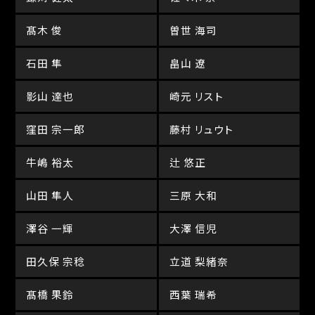
髙木 俊
曽世 海司
石田 隼
畠山 遼
影山 達也
崎元 リスト
窪田 宗一郎
藤村 リュウト
牛嶋 裕太
辻 悠正
山田 隼人
三原 大和
澤谷 一輝
大澤 信児
田久保 宗稔
立道 梨緒奈
髙橋 果鈴
西葉 瑞希