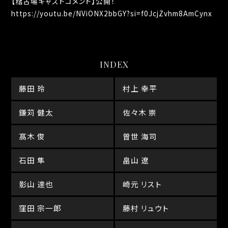
【稽古場キャストコメント】公開！
https://youtu.be/NViONX2bbGY?si=f0JcjZvhm8AmCynx
INDEX
藤田 玲
村上 幸平
鎌苅 健太
佐々木 崇
髙木 俊
曽世 海司
石田 隼
畠山 遼
影山 達也
崎元 リスト
窪田 宗一郎
藤村 リュウト