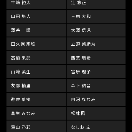
牛嶋 裕太
辻 悠正
山田 隼人
三原 大和
澤谷 一輝
大澤 信児
田久保 宗稔
立道 梨緒奈
髙橋 果鈴
西葉 瑞希
山﨑 紫生
宮原 理子
友部 柚里
森下 結音
遊佐 菜摘
白河 ななみ
蒼生 みなみ
松林楓
葉山 乃彩
なしお 成