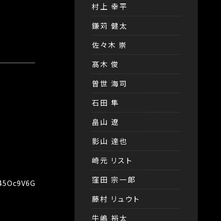
村上 幸平
鎌苅 健太
佐々木 崇
髙木 俊
曽世 海司
石田 隼
畠山 遼
影山 達也
崎元 リスト
窪田 宗一郎
5Oc9V6Grbem3Tmbm7aPhHraisy9fvVEJyYa5bIMpC-
藤村 リュウト
牛嶋 裕太