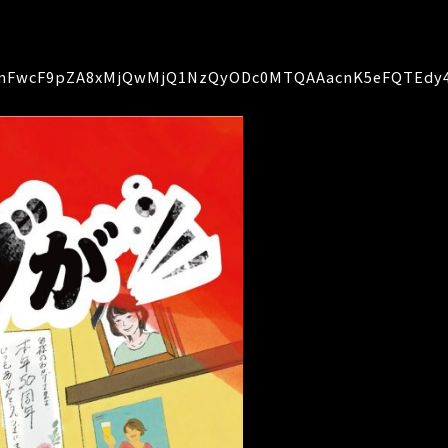
BmFwcF9pZA8xMjQwMjQ1NzQyODc0MTQAAacnK5eFQTEdy4