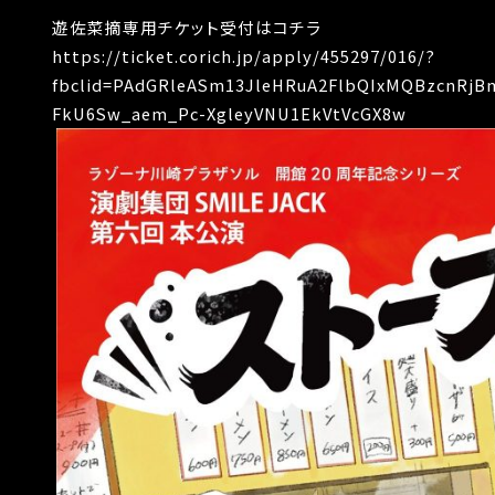
遊佐菜摘専用チケット受付はコチラ
https://ticket.corich.jp/apply/455297/016/?
fbclid=PAdGRleASm13JleHRuA2FlbQIxMQBzcnRj
FkU6Sw_aem_Pc-XgleyVNU1EkVtVcGX8w