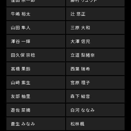
牛嶋 裕太
辻 悠正
山田 隼人
三原 大和
澤谷 一輝
大澤 信児
田久保 宗稔
立道 梨緒奈
髙橋 果鈴
西葉 瑞希
山﨑 紫生
宮原 理子
友部 柚里
森下 結音
遊佐 菜摘
白河 ななみ
蒼生 みなみ
松林楓