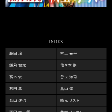
INDEX
藤田 玲
村上 幸平
鎌苅 健太
佐々木 崇
髙木 俊
曽世 海司
石田 隼
畠山 遼
影山 達也
崎元 リスト
窪田 宗一郎
藤村 リュウト