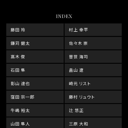
INDEX
藤田 玲
村上 幸平
鎌苅 健太
佐々木 崇
髙木 俊
曽世 海司
石田 隼
畠山 遼
影山 達也
崎元 リスト
窪田 宗一郎
藤村 リュウト
牛嶋 裕太
辻 悠正
山田 隼人
三原 大和