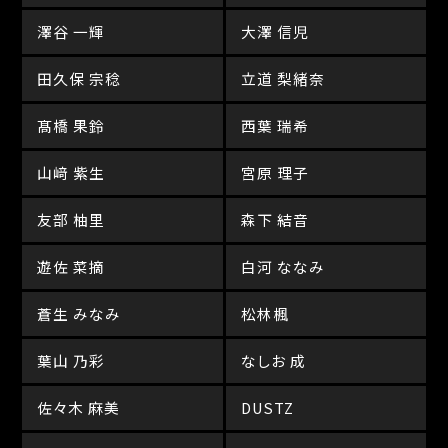
澤谷 一輝
大澤 信児
田久保 宗稔
立道 梨緒奈
髙橋 果鈴
西葉 瑞希
山﨑 紫生
宮原 理子
友部 柚里
森下 結音
遊佐 菜摘
白河 ななみ
蒼生 みなみ
松林楓
葉山 乃彩
なしお 成
佐々木 麻美
DUSTZ