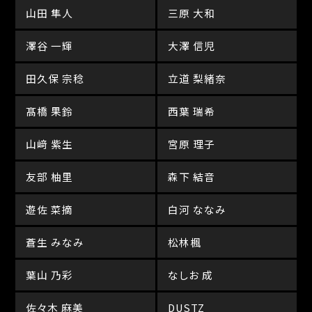
山田 隼人
三原 大和
澤谷 一輝
大澤 信児
田久保 宗稔
立道 梨緒奈
髙橋 果鈴
西葉 瑞希
山﨑 紫生
宮原 理子
友部 柚里
森下 結音
遊佐 菜摘
白河 ななみ
蒼生 みなみ
松林楓
葉山 乃彩
なしお 成
佐々木 麻美
DUSTZ