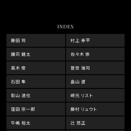
INDEX
藤田 玲
村上 幸平
鎌苅 健太
佐々木 崇
髙木 俊
曽世 海司
石田 隼
畠山 遼
影山 達也
崎元 リスト
窪田 宗一郎
藤村 リュウト
牛嶋 裕太
辻 悠正