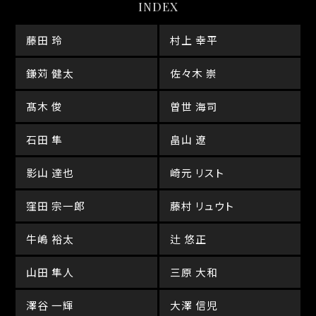
INDEX
藤田 玲
村上 幸平
鎌苅 健太
佐々木 崇
髙木 俊
曽世 海司
石田 隼
畠山 遼
影山 達也
崎元 リスト
窪田 宗一郎
藤村 リュウト
牛嶋 裕太
辻 悠正
山田 隼人
三原 大和
澤谷 一輝
大澤 信児