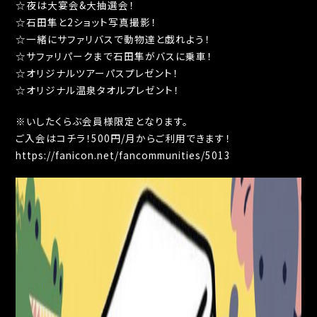
☆
夜は大宴会
&
大抽選会！
☆
石田隼と
2
ショット写真撮影！
☆
一緒にサファリバスで動物達と戯れよう！
☆
サファリパークまで石田隼がバスに乗車！
☆
オリジナルツアーパスプレゼント！
☆
オリジナル温泉タオルプレゼント！
※
いしたくらぶ会員様限定となります。
ご入会はコチラ！
500
円
/
月からご利用できます！
https://fanicon.net/fancommunities/5013