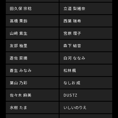
田久保 宗稔
立道 梨緒奈
髙橋 果鈴
西葉 瑞希
山﨑 紫生
宮原 理子
友部 柚里
森下 結音
遊佐 菜摘
白河 ななみ
蒼生 みなみ
松林楓
葉山 乃彩
なしお 成
佐々木 麻美
DUSTZ
水樹 たま
いしいのりえ