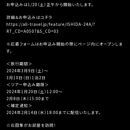
お申込みは
1/20
（土）正午から開始いたします。
詳細＆お申込みはコチラ
https://all-travel.jp/feature/ISHIDA-24A/?
RT_CD=A0507&S_CD=03
※
応募フォームはお申込み開始の際にページ内にオープンしま
す。
＜旅行期間＞
2024
年
3
月
9
日（土）〜
3
月
10
日（日）
1
泊
2
日
＜ツアー申込み期限＞
2024
年
1
月
20
日（土）
12:00
〜
2
月
8
日（木）
15:00
まで
＜確定通知＞
2024
年
2
月
14
日（水）
18:00
までに配信いたします。
☆
石田隼がお部屋を訪問！