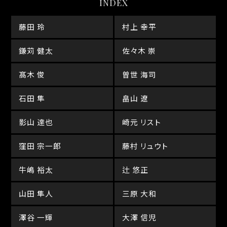
INDEX
藤田 玲
村上 幸平
鎌苅 健太
佐々木 崇
髙木 俊
曽世 海司
石田 隼
畠山 遼
影山 達也
崎元 リスト
窪田 宗一郎
藤村 リュウト
牛嶋 裕太
辻 悠正
山田 隼人
三原 大和
澤谷 一輝
大澤 信児