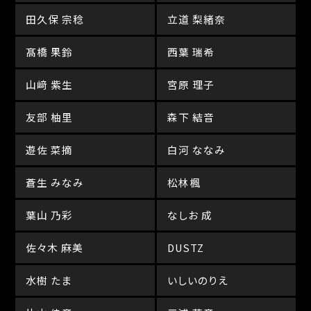
田久保 宗稔
立道 梨緒奈
髙橋 果鈴
西葉 瑞希
山﨑 紫生
宮原 理子
友部 柚里
森下 結音
遊佐 菜摘
白河 ななみ
蒼生 みなみ
松林楓
葉山 乃彩
なしお 成
佐々木 麻美
DUSTZ
水樹 たま
いしいのりえ