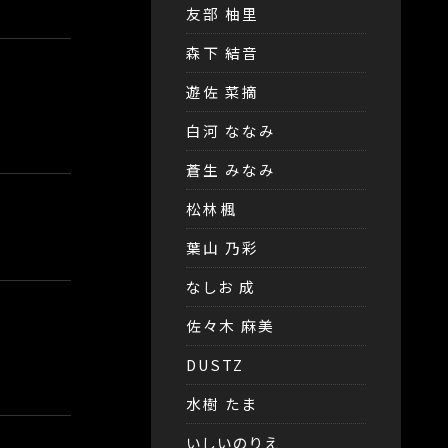
友部 柚里
森下 結音
遊佐 菜摘
白河 ななみ
蒼生 みなみ
松林楓
葉山 乃彩
なしお 成
佐々木 麻美
DUSTZ
水樹 たま
いしいのりえ