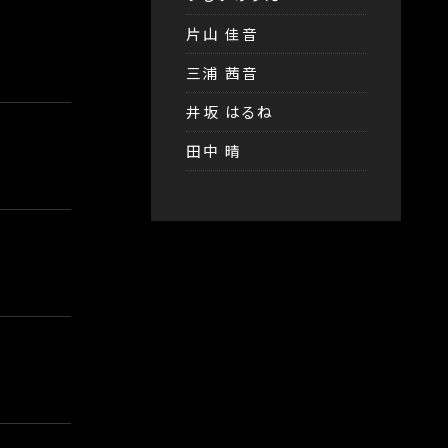
片山 佳音
三浦 茜音
井坂 はるね
田中 晴