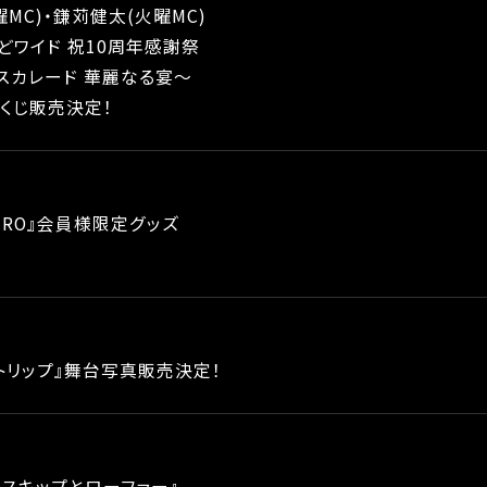
MC)・鎌苅健太(火曜MC)
どワイド 祝10周年感謝祭
スカレード 華麗なる宴～
トくじ販売決定！
EIRO』会員様限定グッズ
トリップ』舞台写真販売決定！
『スキップとローファー』