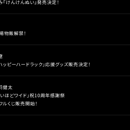
み『けんけんぬい』発売決定！
会場物販解禁！
遼
ab「ハッピーハードラック」応援グッズ販売決定！
苅健太
たいほどワイド」祝10周年感謝祭
フルくじ販売開始！