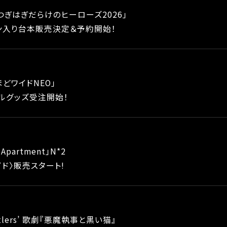
つぎはぎだらけのヒーローズ2026」
ン入り台本販売決定＆予約開始！
どワイドNEO」
ルグッズ受注開始！
t Apartment」N*2
ド〉販売スタート!
tlers’ 歌劇『悪魔執事と黒い猫』