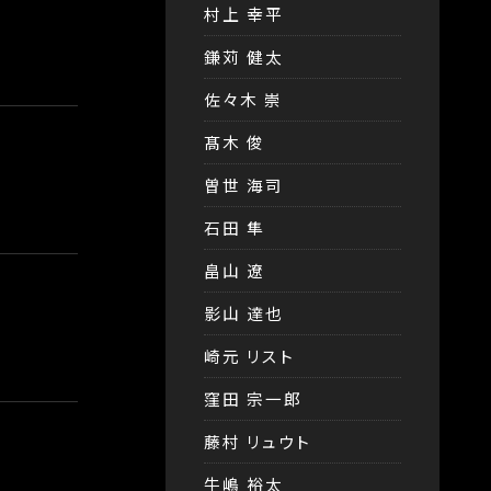
村上 幸平
鎌苅 健太
佐々木 崇
髙木 俊
曽世 海司
石田 隼
畠山 遼
影山 達也
崎元 リスト
窪田 宗一郎
藤村 リュウト
牛嶋 裕太