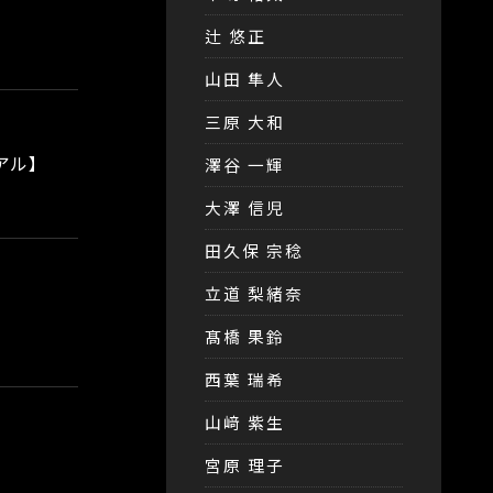
辻 悠正
山田 隼人
三原 大和
アル】
澤谷 一輝
大澤 信児
田久保 宗稔
立道 梨緒奈
髙橋 果鈴
西葉 瑞希
山﨑 紫生
宮原 理子