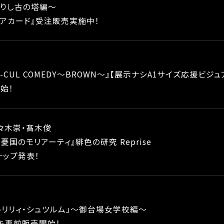
りし古の塔編～
リアカード』受注販売実施中！
OL-CUL COMEDY～BROWN～』【展示ナシA1サイズ応援ビジュ
始！
々木崇・髙木俊
憂国のモリアーティ』緋色の研究 Reprise
ナップ発表！
トリリィ・シュツルム」〜御台場女学校編〜
キ事前販売開始！