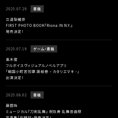
2025.07.29
書籍
立道梨緒奈
FIRST PHOTO BOOK『Riona IN N.Y.』
発売決定！
2025.07.19
ゲーム
書籍
髙木俊
フルボイスヴィジュアルノベルアプリ
「戦国小町苦労譚 語絵巻 – カタリエマキ -」
出演決定！
2025.06.02
書籍
藤田玲
ミュージカル『刀剣乱舞』 祝玖寿 乱舞音曲祭
写真集「彩時記」発売決定！