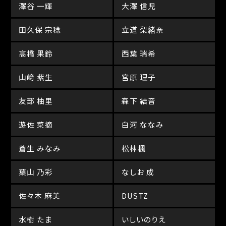
澤谷 一輝
大澤 信児
田久保 宗稔
立道 梨緒奈
髙橋 果鈴
西葉 瑞希
山﨑 紫生
宮原 理子
友部 柚里
森下 結音
遊佐 菜摘
白河 ななみ
蒼生 みなみ
松林楓
葉山 乃彩
なしお 成
佐々木 麻美
DUSTZ
水樹 たま
いしいのりえ