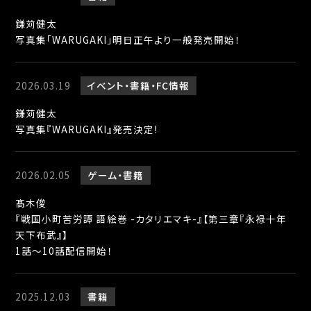
鎌苅健太
写真集「WARUGAKI」明日正午より一般発売開始！
2026.03.19
イベント
書籍
FC情報
鎌苅健太
写真集『WARUGAKI』発売決定!
2026.02.05
ゲーム
書籍
髙木俊
『戦国小町苦労譚 語絵巻 -カタリエマキ-』【第三章『永禄十年
天下布武』】
1話～10話配信開始！
2025.12.03
書籍