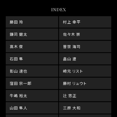
INDEX
藤田 玲
村上 幸平
鎌苅 健太
佐々木 崇
髙木 俊
曽世 海司
石田 隼
畠山 遼
影山 達也
崎元 リスト
窪田 宗一郎
藤村 リュウト
牛嶋 裕太
辻 悠正
山田 隼人
三原 大和