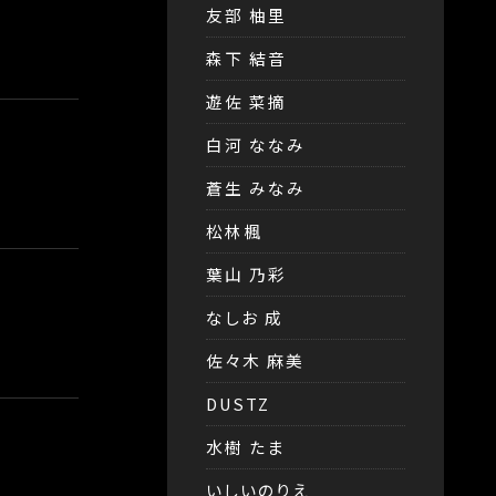
友部 柚里
森下 結音
遊佐 菜摘
白河 ななみ
蒼生 みなみ
松林楓
葉山 乃彩
なしお 成
佐々木 麻美
DUSTZ
水樹 たま
いしいのりえ