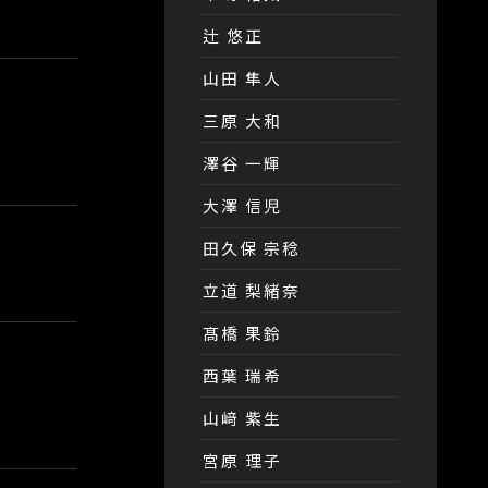
辻 悠正
山田 隼人
三原 大和
澤谷 一輝
大澤 信児
田久保 宗稔
立道 梨緒奈
髙橋 果鈴
西葉 瑞希
山﨑 紫生
宮原 理子