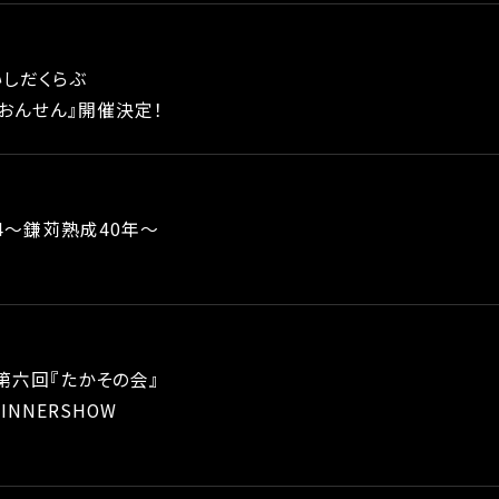
いしだくらぶ
e おんせん』開催決定！
24〜鎌苅熟成40年〜
R第六回『たかその会』
DINNERSHOW