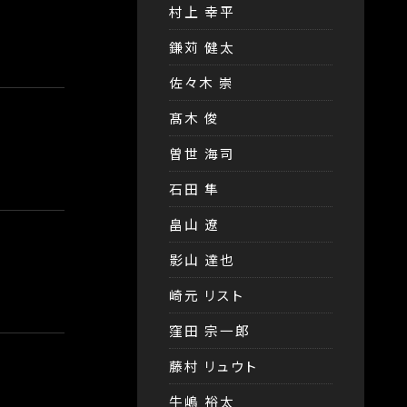
村上 幸平
鎌苅 健太
佐々木 崇
髙木 俊
曽世 海司
石田 隼
畠山 遼
影山 達也
崎元 リスト
窪田 宗一郎
藤村 リュウト
牛嶋 裕太