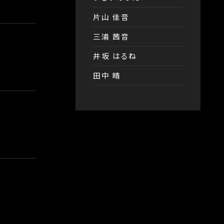
片山 佳音
三浦 茜音
井坂 はるね
田中 晴