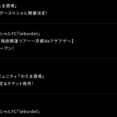
たま酒場』
スデースペシャル開催決定!
ャルFC『lebordel』
4【強欲開運ツアー～京都deアゲアゲ～】
ープン！
ュニティ 『おたま酒場』
定＆チケット発売！
ャルFC「lebordel」