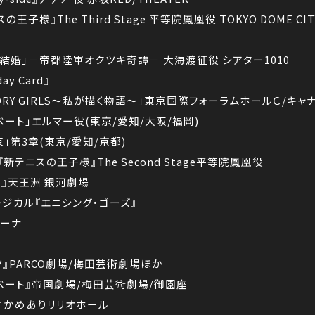
子様』The Third Stage 平等院鳳凰役 TOKYO DOME CIT
な結婚」－帝都陸軍オクツキ奇譚－ 大海渡征役 シアター1010
y Card』
TORY GIRLS～私が描く物語～」東京国際フォーラムホールＣ/キャナルシ
ベート」エルマー役(東京/愛知/大阪/福岡)
」第3章(東京/愛知/京都)
新テニスの王子様』The Second Stage平等院鳳凰役
束』天王洲 銀河劇場
ージカル『エニシング・ゴーズ』
リーナ
ツ』PARCO劇場/梅田芸術劇場ほか
ザベート』帝国劇場/梅田芸術劇場/御園座
争』かめありリリオホール