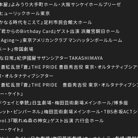
の本屋』よみうり大手町ホール・大阪サンケイホールブリーゼ
le』ヒューリックホール東京
遥かなる時代をこえて』足利市民会館大ホール
ve『君からのBirthday Card』ゲスト出演 浜離宮朝日ホール
Aging～」東京アメリカンクラブ マンハッタンボールルーム
ザベート』帝国劇場
な日常』紀伊國屋サザンシアターTAKASHIMAYA
A 』蒼紅乱世『蒼』THE PRIDE 豊臣秀吉役 東京・オルタナティブシ
東京・オルタナティブシアター
A 』蒼紅乱世『蒼』THE PRIDE 豊臣秀吉役 東京・オルタナティブ
ミー・ケイト』
ードウェイと拳銃』日生劇場・梅田芸術劇場メインホール/博多座
ーレット・ピンパーネル』梅田芸術劇場メインホール・TBS赤坂ACT
vol.3『眠れぬ森の神女』ゲスト出演 六行会ホール
ミー・ケイト』