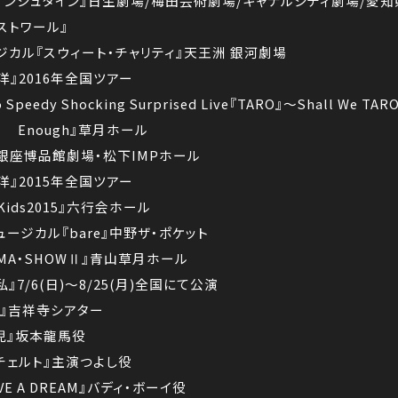
ンケンシュタイン』日生劇場/梅田芸術劇場/キャナルシティ劇場/愛
ストワール』
ージカル『スウィート・チャリティ』天王洲 銀河劇場
洋』2016年全国ツアー
Speedy Shocking Surprised Live『TARO』～Shall We 
WⅢ Enough』草月ホール
UYA』銀座博品館劇場・松下IMPホール
洋』2015年全国ツアー
 Kids2015』六行会ホール
ュージカル『bare』中野ザ・ポケット
IMA・SHOWⅡ』青山草月ホール
』7/6(日)～8/25(月)全国にて公演
O』吉祥寺シアター
風雲児』坂本龍馬役
ンチェルト』主演つよし役
VE A DREAM』バディ・ボーイ役