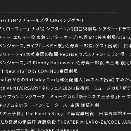
----------------------------------------------------------
artment」N*2 チャールズ役 CBGKシブゲキ!!
プとローファー』 ナオ役 シアターH/梅田芸術劇場 シアター・ドラ
ザベート」エルマー役 東急シアターオープ/札幌文化芸術劇場hita
リベンジャーズ」ライブ『リベミュ祭』佐野真一郎役(ゲスト出演) 日
モリアーティ』大英帝国の醜聞 Reprise セバスチャン・モラン 
ンジャーズ」#2 Bloody Halloween 佐野真一郎役 天王洲 
ST New HISTORY COMING』帝国劇場
e Drama『君からのBirthday Card』郵便配達人（声のみの出演）
h ANNIVERSARY『ネルフェス2024』後夜祭 ミュージカル『新テニ
ネルケプランニングブース ミュージカル『新テニスの王子様』トー
「キッチュ＆ホラー・イン・モータース」主演 浅草九劇
スの王子様』 The Fourth Stage 平等院鳳凰役 日本青年
り奇譚の走馬灯 近藤勇役 THEATER MILANO-Za/COOL JA
y-side』アケチ 役 赤坂RED/THEATER