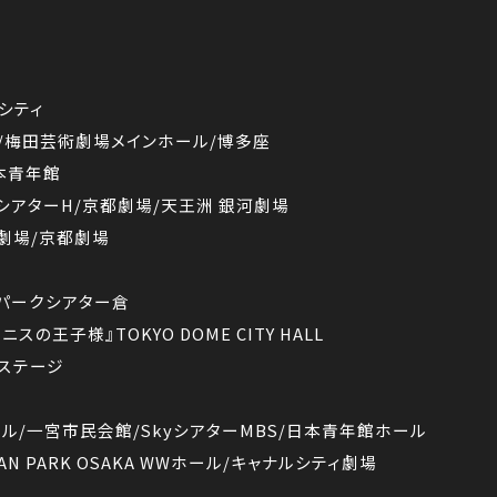
マシティ
ru/梅田芸術劇場メインホール/博多座
本青年館
役 シアターH/京都劇場/天王洲 銀河劇場
銀河劇場/京都劇場
すみだパークシアター倉
スの王子様』TOKYO DOME CITY HALL
クステージ
館ホール/一宮市民会館/SkyシアターMBS/日本青年館ホール
PAN PARK OSAKA WWホール/キャナルシティ劇場