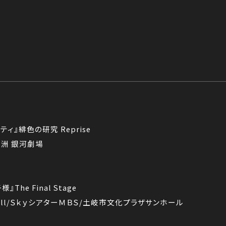
ィ』緋色の研究 Reprise
洲 銀河劇場
he Final Stage
Hall/ＳｋｙシアターＭＢＳ/土岐市文化プラザサンホール