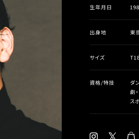
生年月日
198
出身地
東
サイズ
T1
資格/特技
ダ
劇
ス