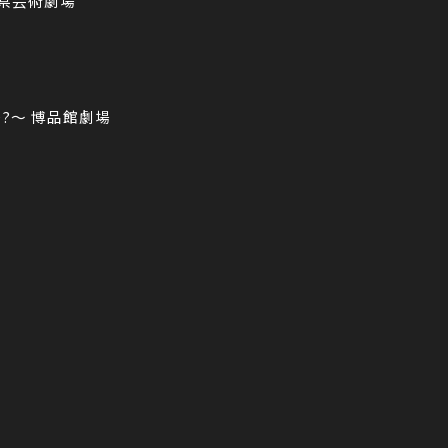
知県芸術劇場
TARO?～ 博品館劇場