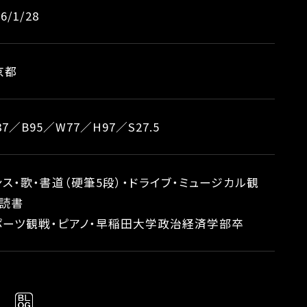
6/1/28
京都
87／B95／W77／H97／S27.5
ンス・歌・書道（硬筆5段）・ドライブ・ミュージカル観
・読書
ポーツ観戦・ピアノ・早稲田大学政治経済学部卒