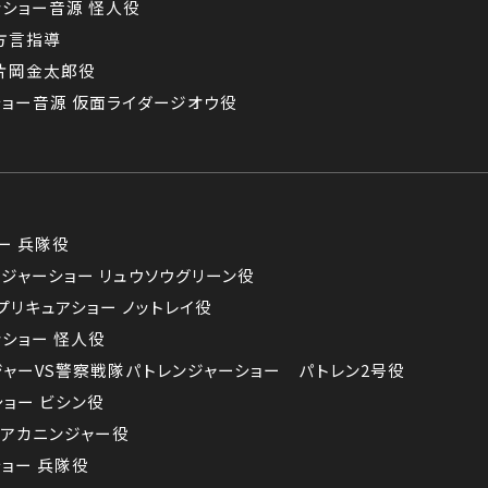
ンショー音源 怪人役
弁方言指導
 片岡金太郎役
ショー音源 仮面ライダージオウ役
ー 兵隊役
ウジャーショー リュウソウグリーン役
プリキュアショー ノットレイ役
ンショー 怪人役
ジャーVS警察戦隊パトレンジャーショー パトレン2号役
ショー ビシン役
 アカニンジャー役
ショー 兵隊役