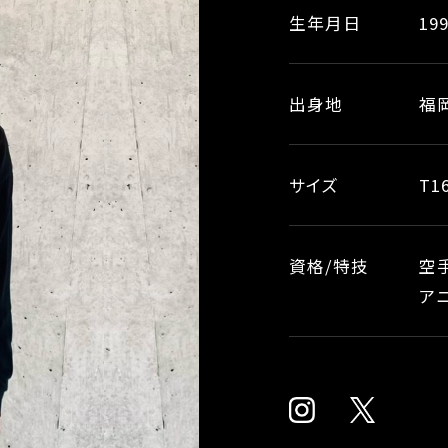
生年月日
199
出身地
福
サイズ
T1
資格/特技
空手
ア