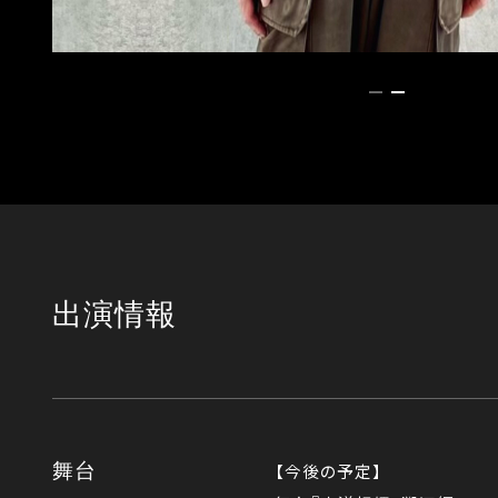
1
2
出演情報
舞台
【今後の予定】