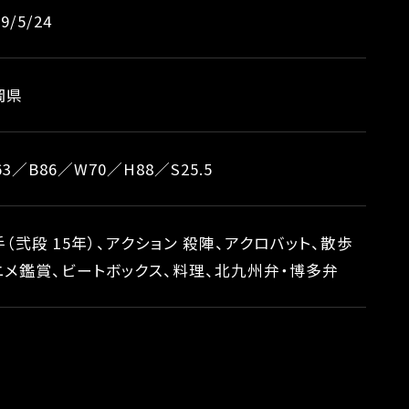
9/5/24
岡県
63／B86／W70／H88／S25.5
（弐段 15年）、アクション 殺陣、アクロバット、散歩
ニメ鑑賞、ビートボックス、料理、北九州弁・博多弁