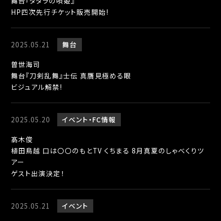
舞台『タタラの唄姫』
HP四次先行チケット販売開始!
2025.05.21
舞台
曽世海司
舞台『刀剣乱舞』士伝 真贋見極める眼
ビジュアル解禁!
2025.05.20
イベント
FC情報
髙木俊
植田鳥越 口は〇〇のもとTV くちまる 8月真夏のしゃべくりツ
アー
ゲスト出演決定！
2025.05.21
イベント