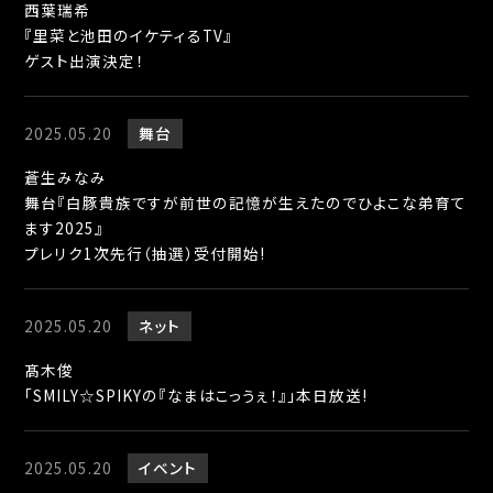
西葉瑞希
『里菜と池田のイケティるTV』
ゲスト出演決定！
2025.05.20
舞台
蒼生みなみ
舞台『白豚貴族ですが前世の記憶が生えたのでひよこな弟育て
ます2025』
プレリク1次先行（抽選）受付開始!
2025.05.20
ネット
髙木俊
「SMILY☆SPIKYの『なまはこっうぇ！』」本日放送!
2025.05.20
イベント