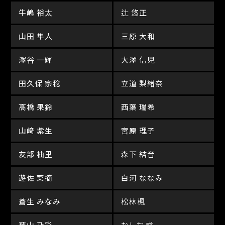
牛嶋 裕太
辻 悠正
山田 隼人
三原 大和
澤谷 一輝
大澤 信児
田久保 宗稔
立道 梨緒奈
髙橋 果鈴
西葉 瑞希
山﨑 紫生
宮原 理子
友部 柚里
森下 結音
遊佐 菜摘
白河 ななみ
蒼生 みなみ
松林楓
葉山 乃彩
なしお 成