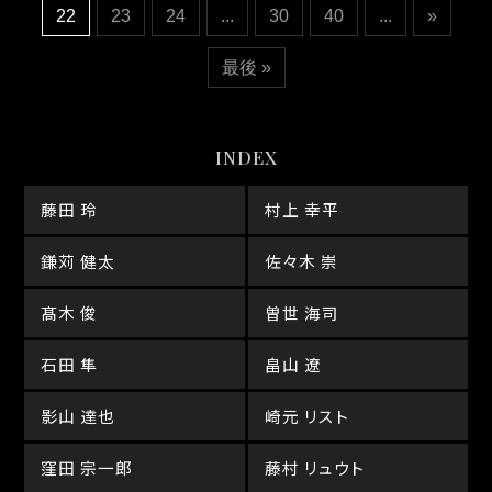
22
23
24
...
30
40
...
»
最後 »
INDEX
藤田 玲
村上 幸平
鎌苅 健太
佐々木 崇
髙木 俊
曽世 海司
石田 隼
畠山 遼
影山 達也
崎元 リスト
窪田 宗一郎
藤村 リュウト