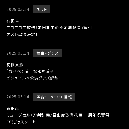
2025.05.14
ネット
石田隼
ニコニコ生放送『本田礼生の不定期配信』第31回
ゲスト出演決定！
2025.05.14
舞台
グッズ
髙橋果鈴
『なるべく派手な服を着る』
ビジュアル＆公演グッズ解禁！
2025.05.14
舞台
LIVE
FC情報
藤田玲
ミュージカル『刀剣乱舞』目出度歌誉花舞 十周年祝賀祭
FC先行スタート！