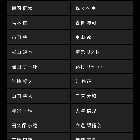
鎌苅 健太
佐々木 崇
髙木 俊
曽世 海司
石田 隼
畠山 遼
影山 達也
崎元 リスト
窪田 宗一郎
藤村 リュウト
牛嶋 裕太
辻 悠正
山田 隼人
三原 大和
澤谷 一輝
大澤 信児
田久保 宗稔
立道 梨緒奈
髙橋 果鈴
西葉 瑞希