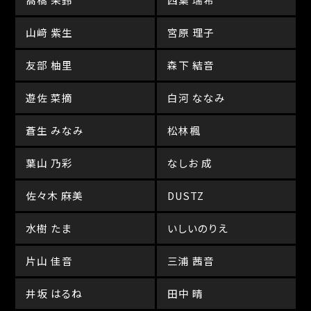
山﨑 紫生
宮原 理子
友部 柚里
森下 結音
遊佐 菜摘
白河 ななみ
蒼生 みなみ
松林楓
葉山 乃彩
なしお 成
佐々木 麻美
DUSTZ
水樹 たま
いしいのりえ
片山 佳音
三浦 茜音
井坂 はるね
田中 晴