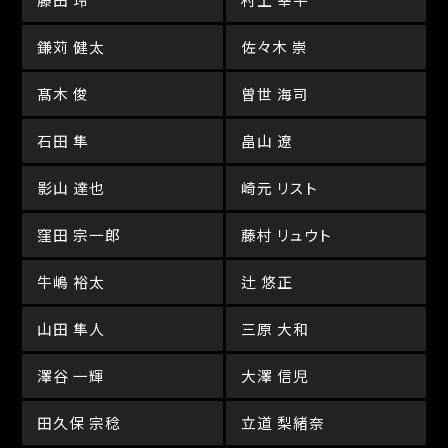
鎌苅 健太
佐々木 崇
髙木 俊
曽世 海司
石田 隼
畠山 遼
影山 達也
崎元 リスト
窪田 宗一郎
藤村 リュウト
牛嶋 裕太
辻 悠正
山田 隼人
三原 大和
澤谷 一輝
大澤 信児
田久保 宗稔
立道 梨緒奈