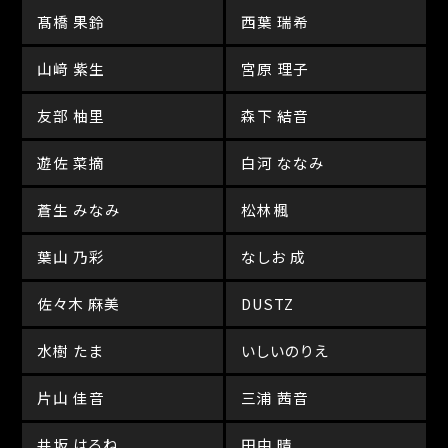
髙橋 果鈴
西葉 瑞希
山﨑 紫生
宮原 理子
友部 柚里
森下 結音
遊佐 菜摘
白河 ななみ
蒼生 みなみ
松林楓
葉山 乃彩
なしお 成
佐々木 麻美
DUSTZ
水樹 たま
いしいのりえ
片山 佳音
三浦 茜音
井坂 はるね
田中 晴