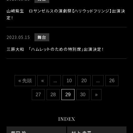
山﨑紫生 ロサンゼルスの演劇祭【ハリウッドフリンジ】出演決
定！
2023.05.15
舞台
三原大和 「ハムレットのための特別席」出演決定！
« 先頭
«
...
10
20
...
26
27
28
29
30
»
INDEX
藤田 玲
村上 幸平