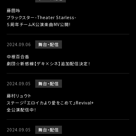
藤田玲
ブラックスター-Theater Starless-
５周年チームK公演楽曲MV公開!
2024.09.06
舞台
配信
中根百合香
劇団☆新感線【ゲキ×シネ】追加配信決定！
2024.09.05
舞台
配信
藤村リュウト
ステージ『エロイカより愛をこめて』Revival+
全公演配信中！
2024.09.05
舞台
配信