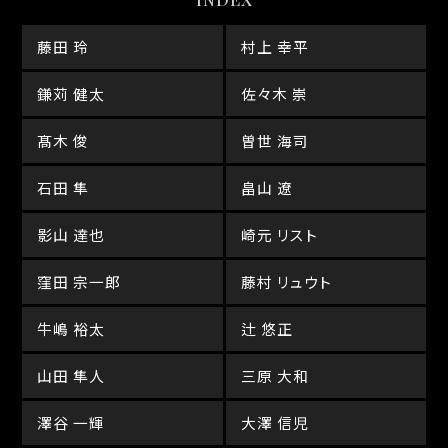
藤田 玲
村上 幸平
鎌苅 健太
佐々木 崇
髙木 俊
曽世 海司
石田 隼
畠山 遼
影山 達也
崎元 リスト
窪田 宗一郎
藤村 リュウト
牛嶋 裕太
辻 悠正
山田 隼人
三原 大和
澤谷 一輝
大澤 信児