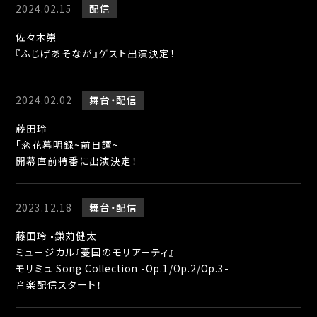
2024.02.15
配信
佐々木崇
『ふじげあそなが』ゲスト出演決定！
2024.02.02
舞台
配信
藤田玲
「恋花幕明録~前日譚~」
開幕直前特番に出演決定！
2023.12.18
舞台
配信
藤田玲 •鎌苅健太
ミュージカル『憂国のモリアーティ』
モリミュ Song Collection -Op.1/Op.2/Op.3-
音楽配信スタート！