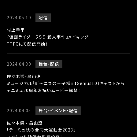
2024.05.19
配信
村上幸平
『仮面ライダー５５５ 殺人事件』メイキング
TTFCにて配信開始！
2024.04.30
舞台
配信
佐々木崇・畠山遼
ミュージカル『新テニスの王子様』 【Genius10】キャストから
テニミュ20周年お祝いムービー解禁！
2024.04.05
舞台
イベント
配信
佐々木崇 • 畠山遼
「テニミュ秋の合同大運動会2023」
スペシャル映像前後編公開！