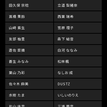
田久保 宗稔
立道 梨緒奈
髙橋 果鈴
西葉 瑞希
山﨑 紫生
宮原 理子
友部 柚里
森下 結音
遊佐 菜摘
白河 ななみ
蒼生 みなみ
松林楓
葉山 乃彩
なしお 成
佐々木 麻美
DUSTZ
水樹 たま
いしいのりえ
片山 佳音
三浦 茜音